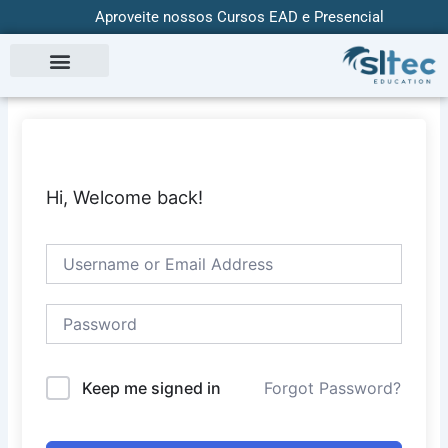
Skip
Aproveite nossos Cursos EAD e Presencial
to
content
Hi, Welcome back!
Keep me signed in
Forgot Password?