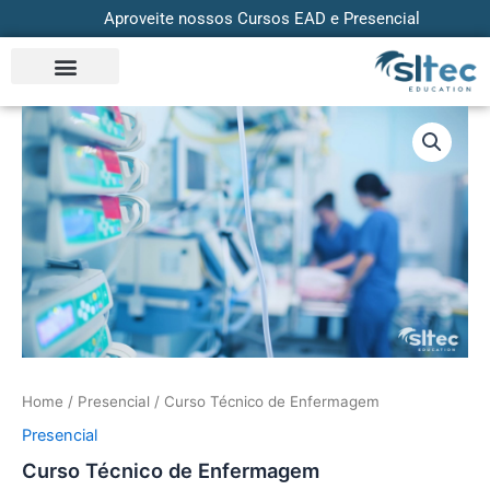
Skip
Aproveite nossos Cursos EAD e Presencial
to
content
Home
/
Presencial
/ Curso Técnico de Enfermagem
Presencial
Curso Técnico de Enfermagem