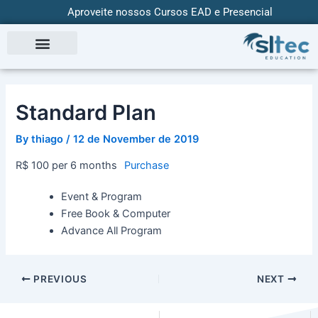
Skip
Aproveite nossos Cursos EAD e Presencial
to
content
Standard Plan
By
thiago
/
12 de November de 2019
R$ 100 per 6 months
Purchase
Event & Program
Free Book & Computer
Advance All Program
PREVIOUS
NEXT