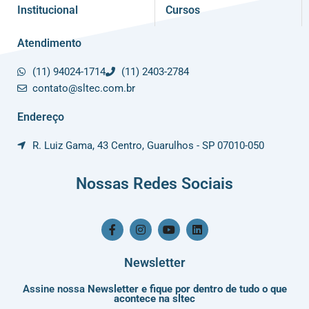
Institucional
Cursos
Atendimento
(11) 94024-1714
(11) 2403-2784
contato@sltec.com.br
Endereço
R. Luiz Gama, 43 Centro, Guarulhos - SP 07010-050
Nossas Redes Sociais
F
I
Y
L
a
n
o
i
c
s
u
n
e
t
t
k
Newsletter
b
a
u
e
o
g
b
d
Assine nossa
Newsletter e fique por dentro de tudo o que
o
r
e
i
acontece na sltec
k
a
n