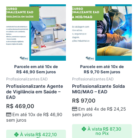
Parcele em até 10x de
Parcele em até 10x de
R$
46,90
Sem juros
R$
9,70
Sem juros
Profissionalizantes EAD
Profissionalizantes EAD
Profissionalizante Agente
Profissionalizante Solda
de Vigilância em Saúde –
MIG/MAG – EAD
EAD
R$
97,00
R$
469,00
Em até 4x de
R$
24,25
Em até 10x de
R$
46,90
sem juros
sem juros
À vista
R$
87,30
no Pix
À vista
R$
422,10