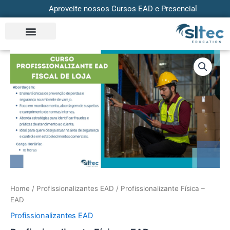
Skip
Aproveite nossos Cursos EAD e Presencial
to
content
Profissionalizante
Física
-
EAD
quantity
Home
/
Profissionalizantes EAD
/ Profissionalizante Física –
EAD
Profissionalizantes EAD