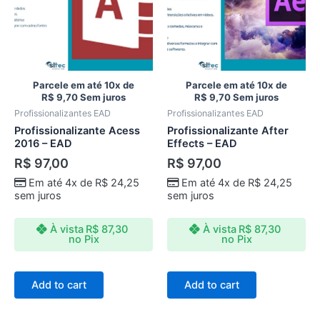
Parcele em até 10x de
Parcele em até 10x de
R$
9,70
Sem juros
R$
9,70
Sem juros
Profissionalizantes EAD
Profissionalizantes EAD
Profissionalizante Acess
Profissionalizante After
2016 – EAD
Effects – EAD
R$
97,00
R$
97,00
Em até 4x de
R$
24,25
Em até 4x de
R$
24,25
sem juros
sem juros
À vista
R$
87,30
À vista
R$
87,30
no Pix
no Pix
Add to cart
Add to cart