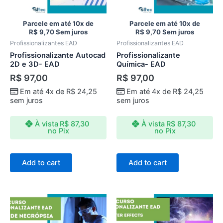
Parcele em até 10x de
Parcele em até 10x de
R$
9,70
Sem juros
R$
9,70
Sem juros
Profissionalizantes EAD
Profissionalizantes EAD
Profissionalizante Autocad
Profissionalizante
2D e 3D- EAD
Química- EAD
R$
97,00
R$
97,00
Em até 4x de
R$
24,25
Em até 4x de
R$
24,25
sem juros
sem juros
À vista
R$
87,30
À vista
R$
87,30
no Pix
no Pix
Add to cart
Add to cart