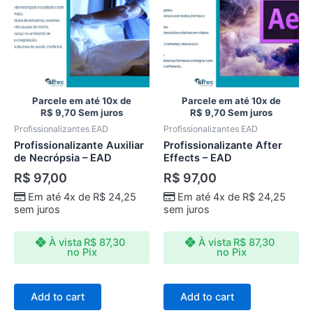
Parcele em até 10x de
Parcele em até 10x de
R$
9,70
Sem juros
R$
9,70
Sem juros
Profissionalizantes EAD
Profissionalizantes EAD
Profissionalizante Auxiliar
Profissionalizante After
de Necrópsia – EAD
Effects – EAD
R$
97,00
R$
97,00
Em até 4x de
R$
24,25
Em até 4x de
R$
24,25
sem juros
sem juros
À vista
R$
87,30
À vista
R$
87,30
no Pix
no Pix
Add to cart
Add to cart