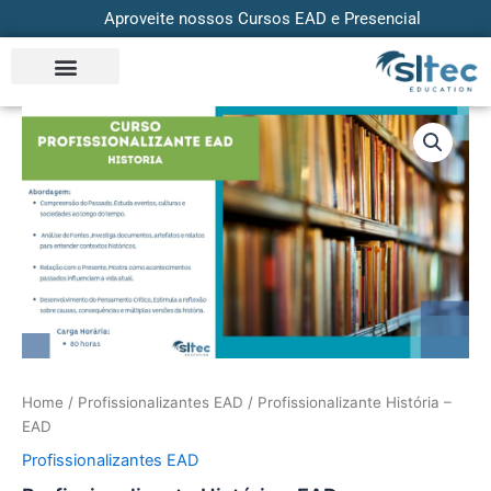
Skip
Aproveite nossos Cursos EAD e Presencial
to
content
Profissionalizante
História
-
EAD
quantity
Home
/
Profissionalizantes EAD
/ Profissionalizante História –
EAD
Profissionalizantes EAD