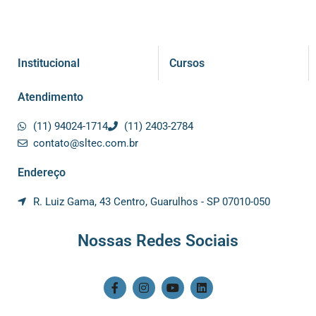
Institucional
Cursos
Atendimento
(11) 94024-1714
(11) 2403-2784
contato@sltec.com.br
Endereço
R. Luiz Gama, 43 Centro, Guarulhos - SP 07010-050
Nossas Redes Sociais
F
I
Y
L
a
n
o
i
c
s
u
n
e
t
t
k