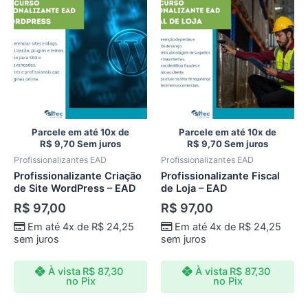
Parcele em até 10x de
Parcele em até 10x de
R$
9,70
Sem juros
R$
9,70
Sem juros
Profissionalizantes EAD
Profissionalizantes EAD
Profissionalizante Criação
Profissionalizante Fiscal
de Site WordPress – EAD
de Loja – EAD
R$
97,00
R$
97,00
Em até 4x de
R$
24,25
Em até 4x de
R$
24,25
sem juros
sem juros
À vista
R$
87,30
À vista
R$
87,30
no Pix
no Pix