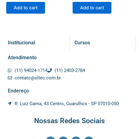
Add to cart
Add to cart
Institucional
Cursos
Atendimento
(11) 94024-1714
(11) 2403-2784
contato@sltec.com.br
Endereço
R. Luiz Gama, 43 Centro, Guarulhos - SP 07010-050
Nossas Redes Sociais
F
I
Y
L