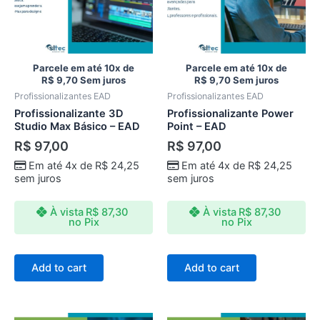
Parcele em até 10x de
Parcele em até 10x de
R$
9,70
Sem juros
R$
9,70
Sem juros
Profissionalizantes EAD
Profissionalizantes EAD
Profissionalizante 3D
Profissionalizante Power
Studio Max Básico – EAD
Point – EAD
R$
97,00
R$
97,00
Em até 4x de
R$
24,25
Em até 4x de
R$
24,25
sem juros
sem juros
À vista
R$
87,30
À vista
R$
87,30
no Pix
no Pix
Add to cart
Add to cart