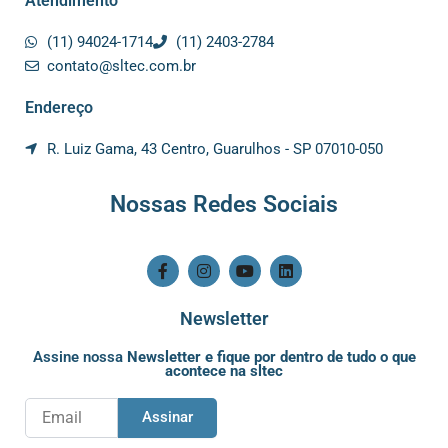
Atendimento
(11) 94024-1714
(11) 2403-2784
contato@sltec.com.br
Endereço
R. Luiz Gama, 43 Centro, Guarulhos - SP 07010-050
Nossas Redes Sociais
F
I
Y
L
a
n
o
i
c
s
u
n
e
t
t
k
Newsletter
b
a
u
e
o
g
b
d
Assine nossa
Newsletter e fique por dentro de tudo o que
o
r
e
i
acontece na sltec
k
a
n
-
m
f
Email
Assinar