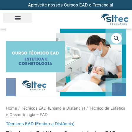
Skip
Aproveite nossos Cursos EAD e Presencial
to
content
Técnico
de
Estética
e
Cosmetologia
-
EAD
quantity
Home
/
Técnicos EAD (Ensino a Distância)
/ Técnico de Estética
e Cosmetologia – EAD
Técnicos EAD (Ensino a Distância)