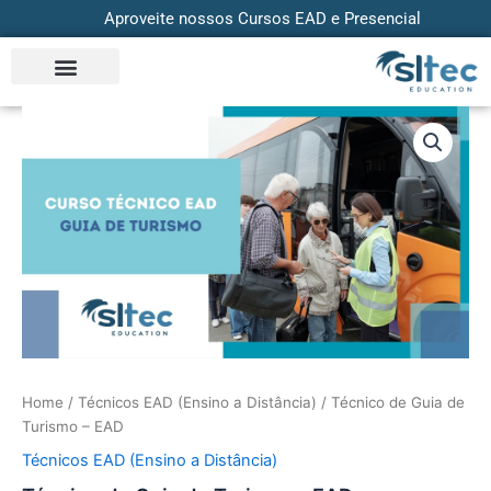
Skip
Aproveite nossos Cursos EAD e Presencial
to
content
Técnico
de
Guia
de
Turismo
-
EAD
quantity
Home
/
Técnicos EAD (Ensino a Distância)
/ Técnico de Guia de
Turismo – EAD
Técnicos EAD (Ensino a Distância)