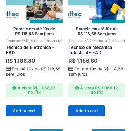
Parcele em até 10x de
Parcele em até 10x de
R$
118,68
Sem juros
R$
118,68
Sem juros
Técnicos EAD (Ensino a Distância)
Técnicos EAD (Ensino a Distância)
Técnico de Eletrônica –
Técnico de Mecânica
EAD
Industrial – EAD
R$
1.186,80
R$
1.186,80
Em até 10x de
R$
118,68
Em até 10x de
R$
118,68
sem juros
sem juros
À vista
R$
1.068,12
À vista
R$
1.068,12
no Pix
no Pix
Add to cart
Add to cart