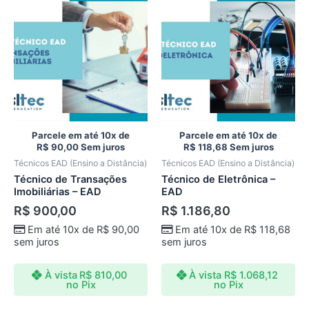
Parcele em até 10x de
Parcele em até 10x de
R$
90,00
Sem juros
R$
118,68
Sem juros
Técnicos EAD (Ensino a Distância)
Técnicos EAD (Ensino a Distância)
Técnico de Transações
Técnico de Eletrônica –
Imobiliárias – EAD
EAD
R$
900,00
R$
1.186,80
Em até 10x de
R$
90,00
Em até 10x de
R$
118,68
sem juros
sem juros
À vista
R$
810,00
À vista
R$
1.068,12
no Pix
no Pix