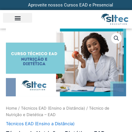
Skip
Aproveite nossos Cursos EAD e Presencial
to
content
Técnico
de
Nutrição
e
Dietética
-
EAD
quantity
Home
/
Técnicos EAD (Ensino a Distância)
/ Técnico de
Nutrição e Dietética – EAD
Técnicos EAD (Ensino a Distância)