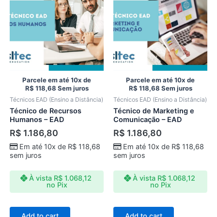
Parcele em até 10x de
Parcele em até 10x de
R$
118,68
Sem juros
R$
118,68
Sem juros
Técnicos EAD (Ensino a Distância)
Técnicos EAD (Ensino a Distância)
Técnico de Recursos
Técnico de Marketing e
Humanos – EAD
Comunicação – EAD
R$
1.186,80
R$
1.186,80
Em até 10x de
R$
118,68
Em até 10x de
R$
118,68
sem juros
sem juros
À vista
R$
1.068,12
À vista
R$
1.068,12
no Pix
no Pix
Add to cart
Add to cart