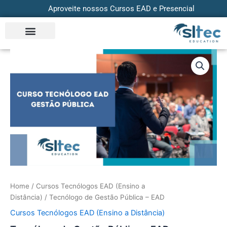
Skip
Aproveite nossos Cursos EAD e Presencial
to
content
Tecnólogo
de
Gestão
Pública
-
EAD
quantity
Home
/
Cursos Tecnólogos EAD (Ensino a
Distância)
/ Tecnólogo de Gestão Pública – EAD
Cursos Tecnólogos EAD (Ensino a Distância)