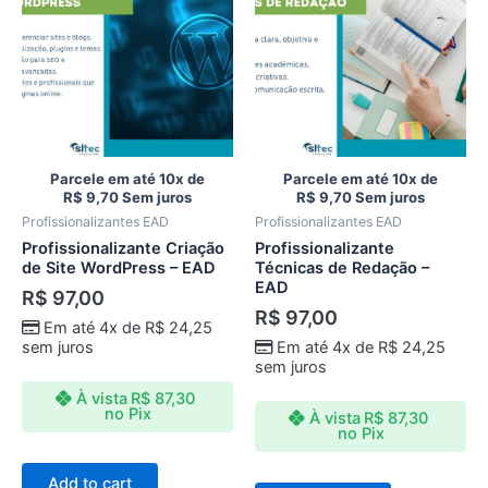
Parcele em até 10x de
Parcele em até 10x de
R$
9,70
Sem juros
R$
9,70
Sem juros
Profissionalizantes EAD
Profissionalizantes EAD
Profissionalizante Criação
Profissionalizante
de Site WordPress – EAD
Técnicas de Redação –
EAD
R$
97,00
R$
97,00
Em até 4x de
R$
24,25
sem juros
Em até 4x de
R$
24,25
sem juros
À vista
R$
87,30
no Pix
À vista
R$
87,30
no Pix
Add to cart