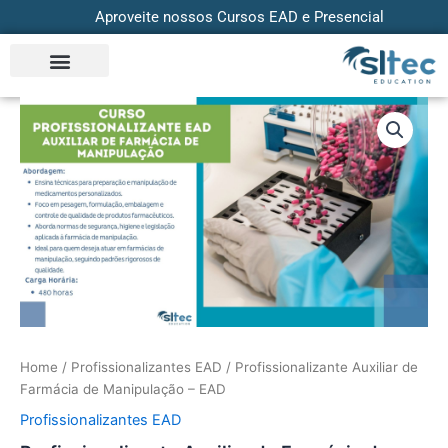
Skip
Aproveite nossos Cursos EAD e Presencial
to
content
Profissionalizante
Auxiliar
de
Farmácia
de
Manipulação
-
EAD
quantity
Home
/
Profissionalizantes EAD
/ Profissionalizante Auxiliar de
Farmácia de Manipulação – EAD
Profissionalizantes EAD