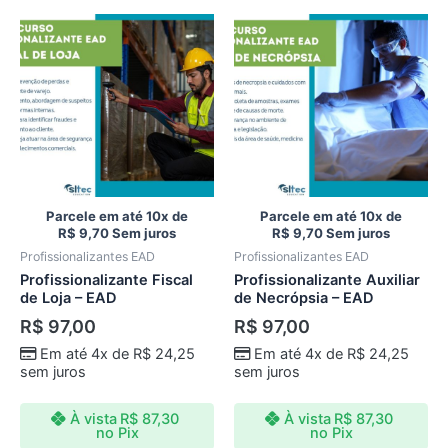
Parcele em até 10x de
Parcele em até 10x de
R$
9,70
Sem juros
R$
9,70
Sem juros
Profissionalizantes EAD
Profissionalizantes EAD
Profissionalizante Fiscal
Profissionalizante Auxiliar
de Loja – EAD
de Necrópsia – EAD
R$
97,00
R$
97,00
Em até 4x de
R$
24,25
Em até 4x de
R$
24,25
sem juros
sem juros
À vista
R$
87,30
À vista
R$
87,30
no Pix
no Pix