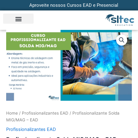
Skip
Aproveite nossos Cursos EAD e Presencial
to
content
Profissionalizante
Solda
MIG/MAG
-
EAD
quantity
Home
/
Profissionalizantes EAD
/ Profissionalizante Solda
MIG/MAG – EAD
Profissionalizantes EAD