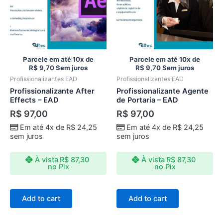
Parcele em até 10x de
Parcele em até 10x de
R$
9,70
Sem juros
R$
9,70
Sem juros
Profissionalizantes EAD
Profissionalizantes EAD
Profissionalizante After
Profissionalizante Agente
Effects – EAD
de Portaria – EAD
R$
97,00
R$
97,00
Em até 4x de
R$
24,25
Em até 4x de
R$
24,25
sem juros
sem juros
À vista
R$
87,30
À vista
R$
87,30
no Pix
no Pix
Add to cart
Add to cart