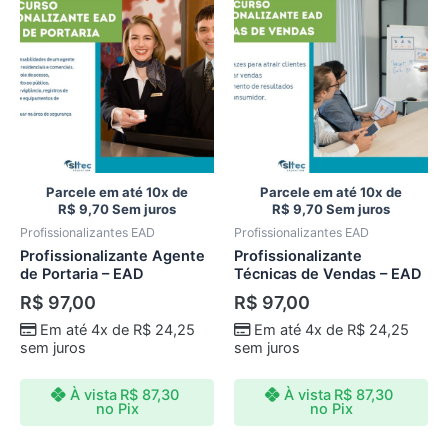
Parcele em até 10x de
Parcele em até 10x de
R$
9,70
Sem juros
R$
9,70
Sem juros
Profissionalizantes EAD
Profissionalizantes EAD
Profissionalizante Agente
Profissionalizante
de Portaria – EAD
Técnicas de Vendas – EAD
R$
97,00
R$
97,00
Em até 4x de
R$
24,25
Em até 4x de
R$
24,25
sem juros
sem juros
À vista
R$
87,30
À vista
R$
87,30
no Pix
no Pix