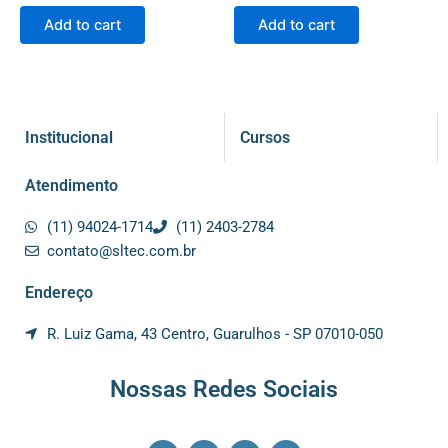
Add to cart
Add to cart
Institucional
Cursos
Atendimento
(11) 94024-1714
(11) 2403-2784
contato@sltec.com.br
Endereço
R. Luiz Gama, 43 Centro, Guarulhos - SP 07010-050
Nossas Redes Sociais
F
I
Y
L