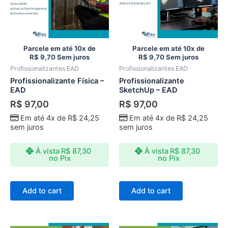
Parcele em até 10x de
Parcele em até 10x de
R$
9,70
Sem juros
R$
9,70
Sem juros
Profissionalizantes EAD
Profissionalizantes EAD
Profissionalizante Física –
Profissionalizante
EAD
SketchUp – EAD
R$
97,00
R$
97,00
Em até 4x de
R$
24,25
Em até 4x de
R$
24,25
sem juros
sem juros
À vista
R$
87,30
À vista
R$
87,30
no Pix
no Pix
Add to cart
Add to cart