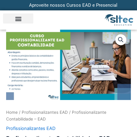
Skip
Aproveite nossos Cursos EAD e Presencial
to
content
Profissionalizante
Contabilidade
-
EAD
quantity
Home
/
Profissionalizantes EAD
/ Profissionalizante
Contabilidade – EAD
Profissionalizantes EAD