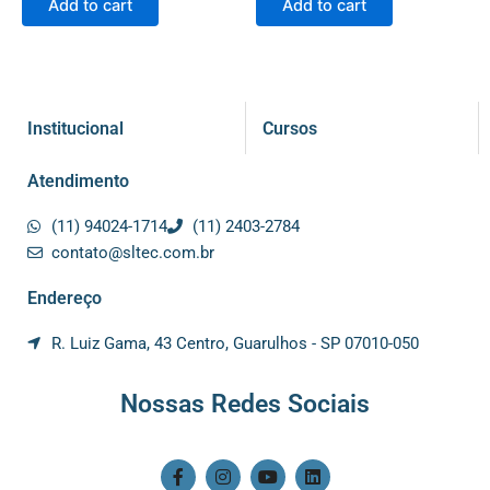
Add to cart
Add to cart
Institucional
Cursos
Atendimento
(11) 94024-1714
(11) 2403-2784
contato@sltec.com.br
Endereço
R. Luiz Gama, 43 Centro, Guarulhos - SP 07010-050
Nossas Redes Sociais
F
I
Y
L
a
n
o
i