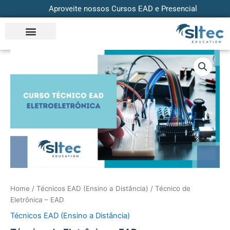
Skip
Aproveite nossos Cursos EAD e Presencial
to
content
Técnico
de
Eletrônica
-
EAD
quantity
Home
/
Técnicos EAD (Ensino a Distância)
/ Técnico de
Eletrônica – EAD
Técnicos EAD (Ensino a Distância)