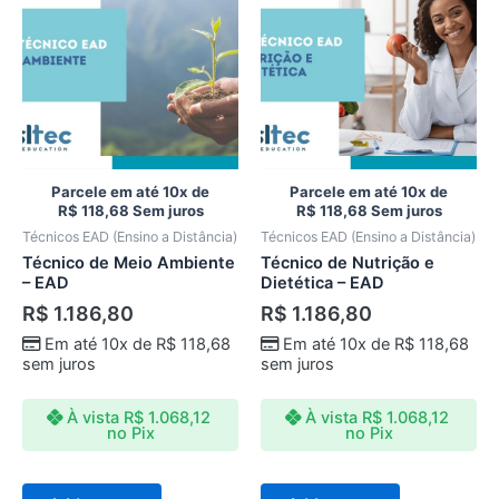
Parcele em até 10x de
Parcele em até 10x de
R$
118,68
Sem juros
R$
118,68
Sem juros
Técnicos EAD (Ensino a Distância)
Técnicos EAD (Ensino a Distância)
Técnico de Meio Ambiente
Técnico de Nutrição e
– EAD
Dietética – EAD
R$
1.186,80
R$
1.186,80
Em até 10x de
R$
118,68
Em até 10x de
R$
118,68
sem juros
sem juros
À vista
R$
1.068,12
À vista
R$
1.068,12
no Pix
no Pix