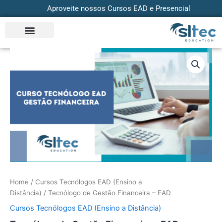
Skip
Aproveite nossos Cursos EAD e Presencial
to
content
Tecnólogo
de
Gestão
Financeira
-
EAD
quantity
Home
/
Cursos Tecnólogos EAD (Ensino a
Distância)
/ Tecnólogo de Gestão Financeira – EAD
Cursos Tecnólogos EAD (Ensino a Distância)