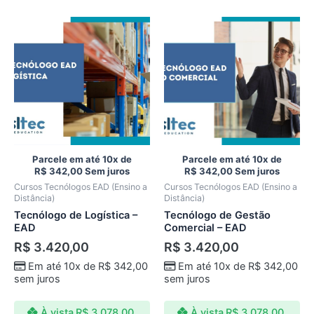
Parcele em até 10x de
Parcele em até 10x de
R$
342,00
Sem juros
R$
342,00
Sem juros
Cursos Tecnólogos EAD (Ensino a
Cursos Tecnólogos EAD (Ensino a
Distância)
Distância)
Tecnólogo de Logística –
Tecnólogo de Gestão
EAD
Comercial – EAD
R$
3.420,00
R$
3.420,00
Em até 10x de
R$
342,00
Em até 10x de
R$
342,00
sem juros
sem juros
À vista
R$
3.078,00
À vista
R$
3.078,00