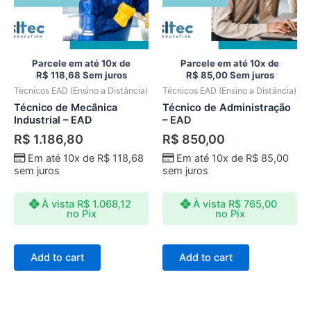
Parcele em até 10x de
Parcele em até 10x de
R$
118,68
Sem juros
R$
85,00
Sem juros
Técnicos EAD (Ensino a Distância)
Técnicos EAD (Ensino a Distância)
Técnico de Mecânica
Técnico de Administração
Industrial – EAD
– EAD
R$
1.186,80
R$
850,00
Em até 10x de
R$
118,68
Em até 10x de
R$
85,00
sem juros
sem juros
À vista
R$
1.068,12
À vista
R$
765,00
no Pix
no Pix
Add to cart
Add to cart