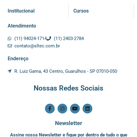
Institucional
Cursos
Atendimento
(11) 94024-1714
(11) 2403-2784
contato@sltec.com.br
Endereço
R. Luiz Gama, 43 Centro, Guarulhos - SP 07010-050
Nossas Redes Sociais
F
I
Y
L
a
n
o
i
c
s
u
n
e
t
t
k
Newsletter
b
a
u
e
o
g
b
d
Assine nossa
Newsletter e fique por dentro de tudo o que
o
r
e
i