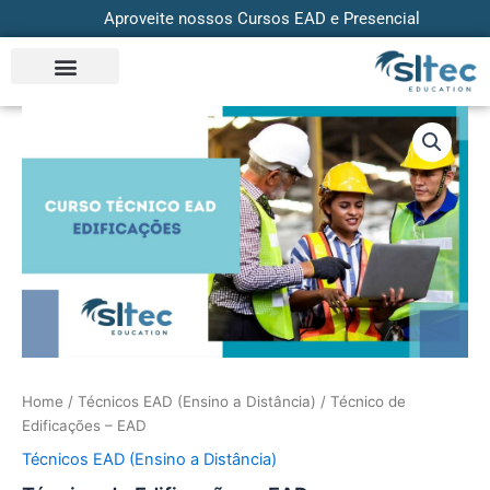
Skip
Aproveite nossos Cursos EAD e Presencial
to
content
Técnico
de
Edificações
-
EAD
quantity
Home
/
Técnicos EAD (Ensino a Distância)
/ Técnico de
Edificações – EAD
Técnicos EAD (Ensino a Distância)