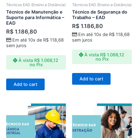
Técnicos EAD (Ensino a Distância)
Técnicos EAD (Ensino a Distância)
Técnico de Manutenção e
Técnico de Segurança do
Suporte para Informática –
Trabalho – EAD
EAD
R$
1.186,80
R$
1.186,80
Em até 10x de
R$
118,68
Em até 10x de
R$
118,68
sem juros
sem juros
À vista
R$
1.068,12
no Pix
À vista
R$
1.068,12
no Pix
Add to cart
Add to cart